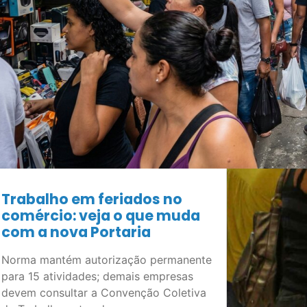
Trabalho em feriados no
comércio: veja o que muda
com a nova Portaria
Norma mantém autorização permanente
para 15 atividades; demais empresas
devem consultar a Convenção Coletiva