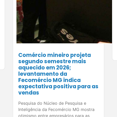
Comércio mineiro projeta
segundo semestre mais
aquecido em 2026;
levantamento da
Fecomércio MG indica
expectativa positiva para as
vendas
Pesquisa do Núcleo de Pesquisa e
Inteligência da Fecomércio MG mostra
otimismo entre empresários para as