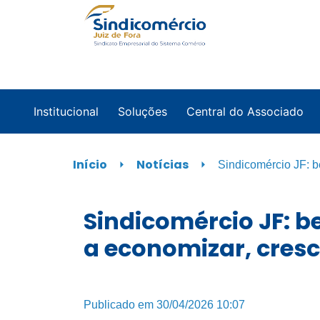
Institucional
Soluções
Central do Associado
Início
⏵
Notícias
⏵
Sindicomércio JF: b
Sindicomércio JF: b
a economizar, cres
Publicado em 30/04/2026 10:07