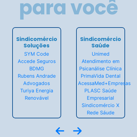
para você
Sindicomércio
Sindicomércio
Soluções
Saúde
SYM Code
Unimed
Accede Seguros
Atendimento em
BDMG
Psicanálise Clínica
Rubens Andrade
PrimaVida Dental
Advogados
AcessaMed+Empresas
Turiya Energia
PLASC Saúde
Renovável
Empresarial
Sindicomércio X
Rede Sáude