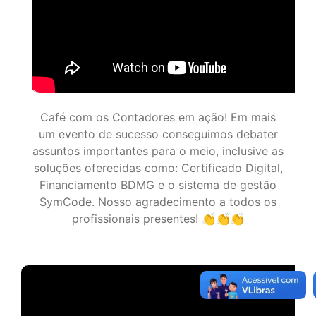
Café com os Contadores em ação! Em mais
um evento de sucesso conseguimos debater
assuntos importantes para o meio, inclusive as
soluções oferecidas como: Certificado Digital,
Financiamento BDMG e o sistema de gestão
SymCode. Nosso agradecimento a todos os
profissionais presentes! 👏👏👏