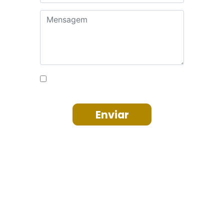
Autorizo o uso dos meus dados
para fins de contato
Enviar
Institucional
Soluções