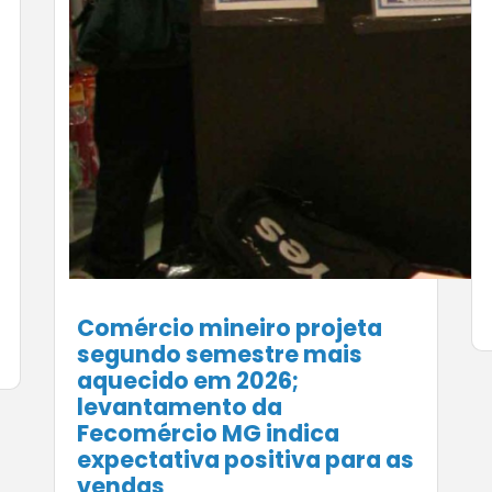
Comércio mineiro projeta
segundo semestre mais
aquecido em 2026;
levantamento da
Fecomércio MG indica
expectativa positiva para as
vendas