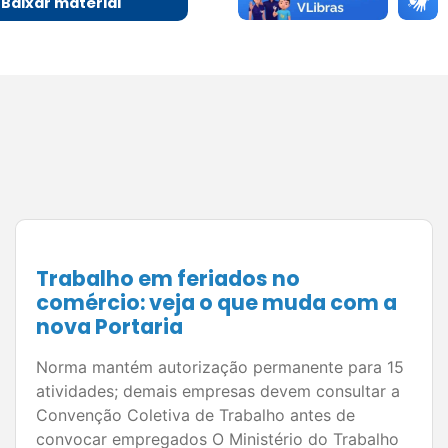
Baixar material
O pós-venda que gera novas
vendas: como fidelizar clientes e
aumentar o faturamento no
comércio de Juiz de Fora
Empresários precisam criar relacionamentos
duradouros para estimular novas compras e
fortalecer seus negócios Atrair clientes é um