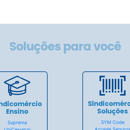
Soluções para você
Sindicomérc
indicomércio
Soluções
Ensino
SYM Code
Suprema
Accede Seguro
UniCesumar