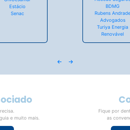
BDMG
Estácio
Rubens Andrad
Senac
Advogados
Turiya Energia
Renovável
sociado
C
recisa.
Fique por den
guia e muito mais.
as convenç