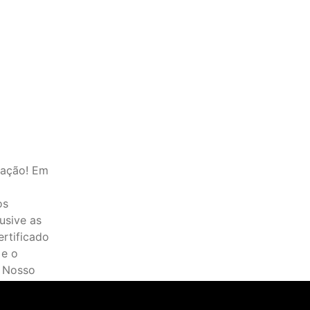
 ação! Em
os
usive as
rtificado
 e o
 Nosso
fissionais