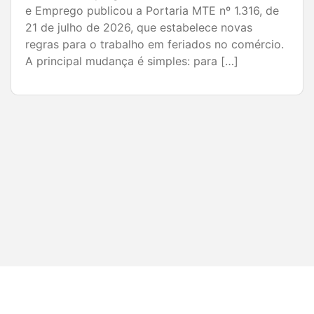
desafio constante para qualquer empresa. Por
isso, cada vez mais empresas têm investido em
estratégias de pós-venda para aumentar a
fidelização, gerar recompra e fortalecer sua
marca no mercado. O tema é especialmente
relevante para o comércio de […]