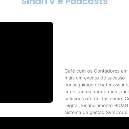
Café com os Contadores em
mais um evento de sucesso
conseguimos debater assunt
importantes para o meio, incl
soluções oferecidas como: Ce
Digital, Financiamento BDMG
sistema de gestão SymCode.
agradecimento a todos os pro
presentes! 👏👏👏