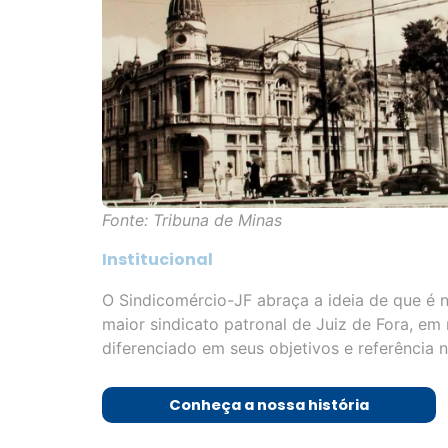
Fonte: Tribuna de Minas
Institucional
O Sindicomércio-JF abraça a ideia de que é 
maior sindicato patronal de Juiz de Fora, em 
diferenciado em seus objetivos e referência n
Conheça a nossa história