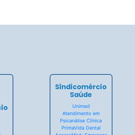
Sindicomércio
Saúde
io
Unimed
Atendimento em
Psicanálise Clínica
PrimaVida Dental
s
AcessaMed+Empresas