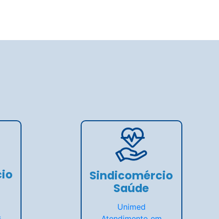
io
Sindicomércio
Saúde
Unimed
s
Atendimento em