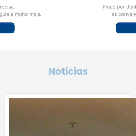
recisa.
Fique por den
guia e muito mais.
as convenç
Notícias
Julho é o momento de planejar:
como preparar sua empresa para
vender mais no segundo semestre
de 2026