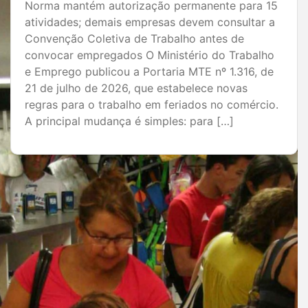
Empresários precisam criar relacionamentos
duradouros para estimular novas compras e
fortalecer seus negócios Atrair clientes é um
desafio constante para qualquer empresa. Por
isso, cada vez mais empresas têm investido em
estratégias de pós-venda para aumentar a
fidelização, gerar recompra e fortalecer sua
marca no mercado. O tema é especialmente
relevante para o comércio de […]