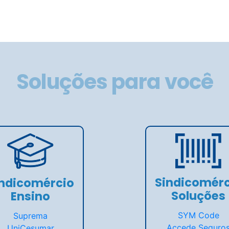
Soluções para você
Sindicomérc
indicomércio
Soluções
Ensino
SYM Code
Suprema
Accede Seguro
UniCesumar