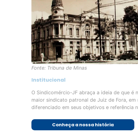
Fonte: Tribuna de Minas
Institucional
O Sindicomércio-JF abraça a ideia de que é 
maior sindicato patronal de Juiz de Fora, em 
diferenciado em seus objetivos e referência n
Conheça a nossa história