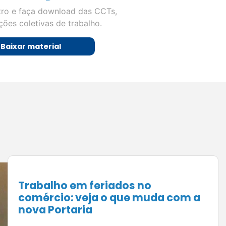
tro e faça download das CCTs,
ões coletivas de trabalho.
Baixar material
O pós-venda que gera novas
vendas: como fidelizar clientes e
aumentar o faturamento no
comércio de Juiz de Fora