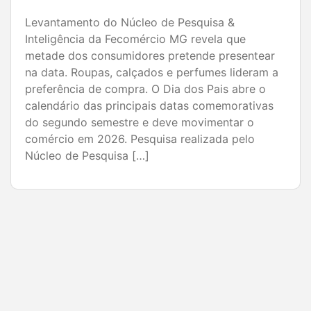
Pesquisa do Núcleo de Pesquisa & Inteligência da
Fecomércio MG aponta expectativa positiva para
as vendas, com destaque para roupas, kits de
presentes e compras concentradas na semana
da data. O Dia dos Pais segue como uma das
principais datas comemorativas para o varejo
brasileiro e deve movimentar significativamente
o comércio em 2026. Pesquisa realizada […]