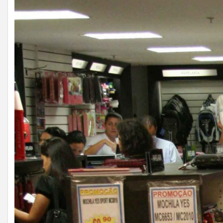
Com datas estratégicas como Dia dos Pais,
Black Friday e Natal no horizonte, planejamento
é o principal aliado dos empresários do
comércio de Juiz de Fora para aumentar as
vendas e melhorar os resultados. O segundo
semestre concentra algumas das datas mais
importantes para o varejo e representa uma
grande oportunidade para empresários
ampliarem o […]
Ver todas as notícias