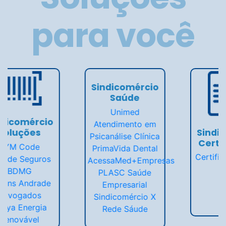
para você
Sindicomércio
Sindicomércio
Ensino
Certificações
Suprema
Certificado Digital
UniCesumar
Estácio
Senac