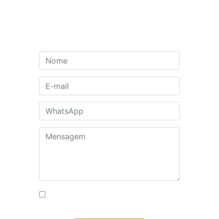
Autorizo o uso dos meus dados
para fins de contato
Enviar
Institucional
Soluções
Central do Associado
Convenções Coletivas