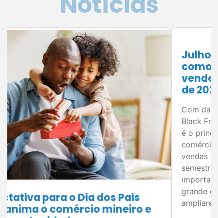
Julho é o momento de planejar:
como preparar sua empresa para
vender mais no segundo semestre
de 2026
Com datas estratégicas como Dia dos Pais,
Black Friday e Natal no horizonte, planejamento
é o principal aliado dos empresários do
comércio de Juiz de Fora para aumentar as
vendas e melhorar os resultados. O segundo
semestre concentra algumas das datas mais
importantes para o varejo e representa uma
grande oportunidade para empresários
ampliarem o […]