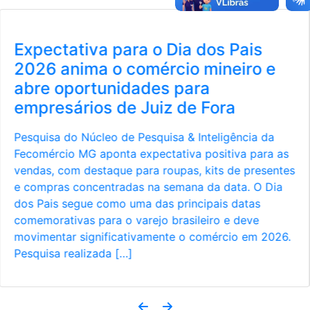
Julho é o momento de planejar:
e
como preparar sua empresa par
vender mais no segundo semest
de 2026
a
Com datas estratégicas como Dia dos Pais, Bla
a as
Friday e Natal no horizonte, planejamento é o
entes
principal aliado dos empresários do comércio d
Dia
Juiz de Fora para aumentar as vendas e melhora
resultados. O segundo semestre concentra algu
das datas mais importantes para o varejo e
026.
representa uma grande oportunidade para
empresários ampliarem o […]