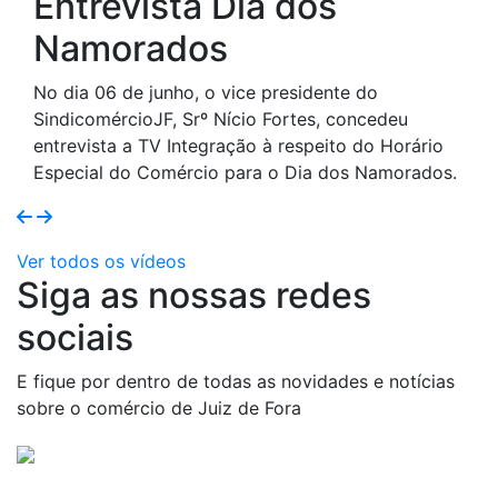
Recapitulando a Sema
da Mulher
e do
As diretoras do SindicomércioJF realizaram, 
oncedeu
os dias 4 e 8 de março, a primeira Semana d
o do Horário
Mulher, com o objetivo de incentivar o
s Namorados.
empreendedorismo feminino, promovendo a
capacitação e o compartilhamento de
experiências entre as empresárias de Juiz de
Ver todos os vídeos
Siga as nossas redes
sociais
E fique por dentro de todas as novidades e notícias
sobre o comércio de Juiz de Fora