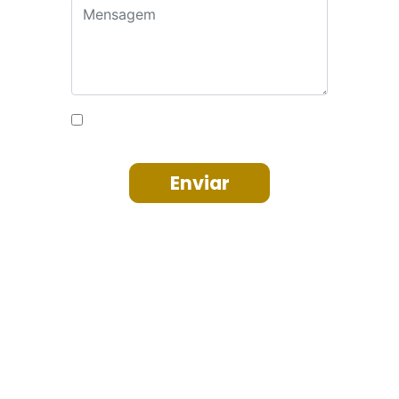
Autorizo o uso dos meus dados
para fins de contato
Enviar
Institucional
Soluções
Central do Associado
Convenções Coletivas
Notícias
Horário do comércio