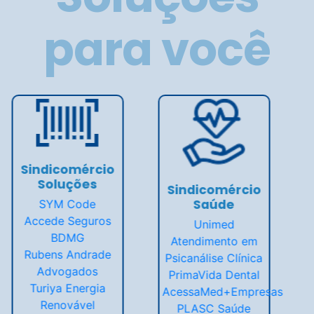
para você
Sindicomércio
Sindicomércio
Ensino
Certificações
Suprema
Certificado Digital
UniCesumar
Estácio
Senac