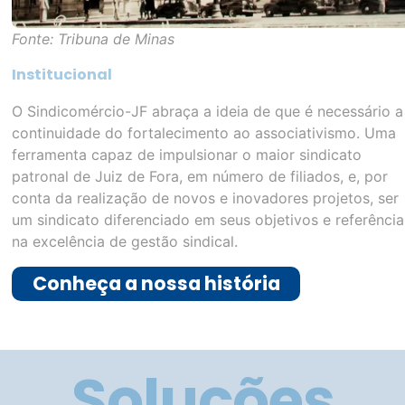
para você
Sindicomércio
Sindicomércio
Certificações
Ensino
Certificado Digital
Suprema
UniCesumar
Estácio
Senac