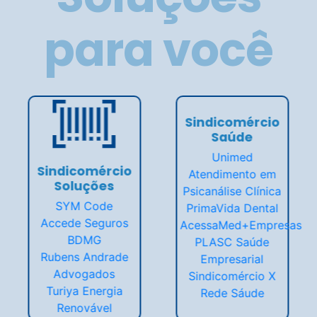
Central do Associado
Encontre tudo o que precisa.
Cadastro, convênios, emissão de guia e muito mais.
Saiba mais
Convenções
Fique por dentro e faça download das CCTs,
as convenções coletivas de trabalho.
Baixar material
Notícias