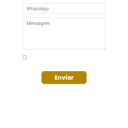
Notícias
Horário do comércio
Orientações
SindiTV
Contabilistas
Contato
Cadastrar Contabilista
Portal do Titular