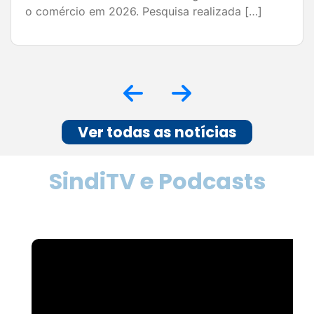
Café com os Contadores em ação! Em mais
um evento de sucesso conseguimos debater
assuntos importantes para o meio, inclusive as
soluções oferecidas como: Certificado Digital,
Financiamento BDMG e o sistema de gestão
SymCode. Nosso agradecimento a todos os
profissionais presentes! 👏👏👏