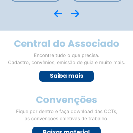
Julho é o momento de planejar:
como preparar sua empresa para
vender mais no segundo semestre
de 2026
Com datas estratégicas como Dia dos Pais,
Black Friday e Natal no horizonte, planejamento
é o principal aliado dos empresários do
comércio de Juiz de Fora para aumentar as
vendas e melhorar os resultados. O segundo
semestre concentra algumas das datas mais
importantes para o varejo e representa uma
grande oportunidade para empresários
ampliarem o […]