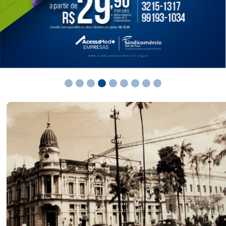
Institucional
O Sindicomércio-JF abraça a ideia de que é necessário a
continuidade do fortalecimento ao associativismo. Uma
ferramenta capaz de impulsionar o maior sindicato
patronal de Juiz de Fora, em número de filiados, e, por
conta da realização de novos e inovadores projetos, ser
um sindicato diferenciado em seus objetivos e referência
na excelência de gestão sindical.
Conheça a nossa história
Soluções