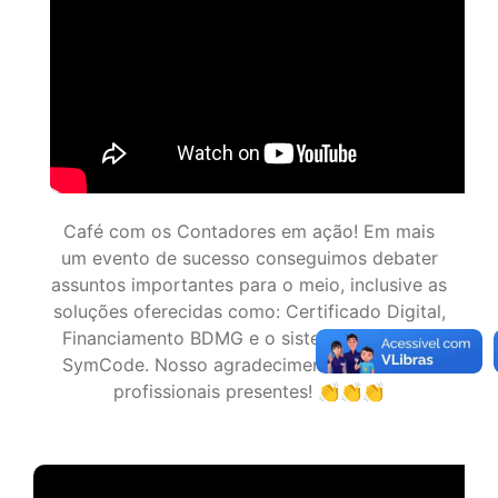
Recapitulando a Semana da Mulher
Ver todos os vídeos
Siga as nossas
redes sociais