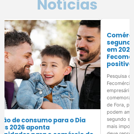
Notícias
Comércio mineiro projeta
segundo semestre mais aquecido
em 2026; levantamento da
Fecomércio MG indica expectativa
positiva para as vendas
Pesquisa do Núcleo de Pesquisa e Inteligência da
Fecomércio MG mostra otimismo entre
empresários para as principais datas
comemorativas do segundo semestre. Em Juiz
de Fora, planejamento e estratégias comerciais
podem ampliar os resultados do varejo. O
segundo semestre concentra algumas das datas
mais importantes para o comércio brasileiro e
deve representar uma oportunidade de […]