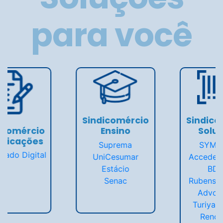
para você
Sindicomércio
Soluções
Sindicomércio
Saúde
SYM Code
Accede Seguros
Unimed
BDMG
Atendimento em
Rubens Andrade
Psicanálise Clínica
Advogados
PrimaVida Dental
Turiya Energia
AcessaMed+Empresas
Renovável
PLASC Saúde