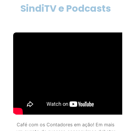
Café com os Contadores em ação! Em mais
um evento de sucesso conseguimos debater
assuntos importantes para o meio, inclusive as
soluções oferecidas como: Certificado Digital,
Financiamento BDMG e o sistema de gestão
SymCode. Nosso agradecimento a todos os
profissionais presentes! 👏👏👏