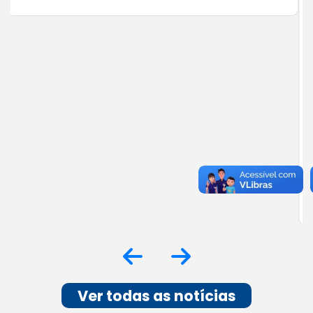
Fecomércio MG indica expectativa
positiva para as vendas
Pesquisa do Núcleo de Pesquisa e Inteligência da
Fecomércio MG mostra otimismo entre
empresários para as principais datas
comemorativas do segundo semestre. Em Juiz
de Fora, planejamento e estratégias comerciais
podem ampliar os resultados do varejo. O
segundo semestre concentra algumas das datas
mais importantes para o comércio brasileiro e
deve representar uma oportunidade de […]
Ver todas as notícias