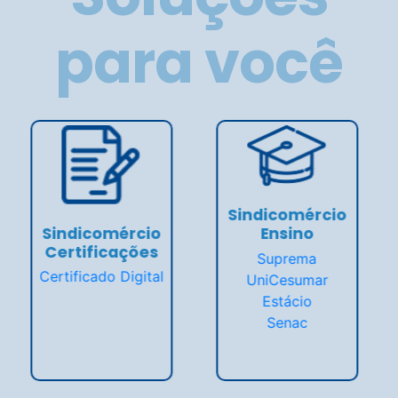
para você
Sindicomércio
Soluções
Sindicomércio
Saúde
SYM Code
Accede Seguros
Unimed
BDMG
Atendimento em
Rubens Andrade
Psicanálise Clínica
Advogados
PrimaVida Dental
Turiya Energia
AcessaMed+Empresas
Renovável
PLASC Saúde