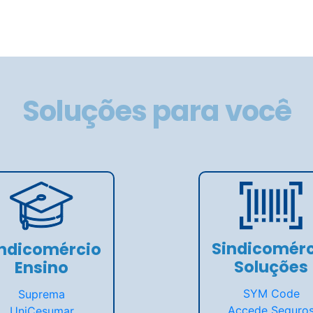
Soluções para você
Sindicomérc
indicomércio
Soluções
Ensino
SYM Code
Suprema
Accede Seguro
UniCesumar