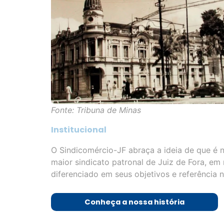
Fonte: Tribuna de Minas
Institucional
O Sindicomércio-JF abraça a ideia de que é 
maior sindicato patronal de Juiz de Fora, em 
diferenciado em seus objetivos e referência n
Conheça a nossa história