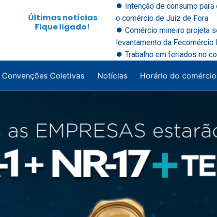
⏺ Intenção de consumo para 
Últimas notícias
o comércio de Juiz de Fora
Fique ligado!
⏺ Comércio mineiro projeta 
levantamento da Fecomércio M
⏺ Trabalho em feriados no co
Convenções Coletivas
Notícias
Horário do comércio