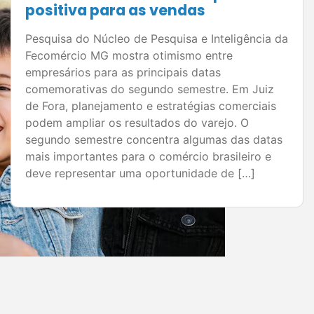
Com datas estratégicas como Dia dos Pais,
Black Friday e Natal no horizonte, planejamento
é o principal aliado dos empresários do
comércio de Juiz de Fora para aumentar as
vendas e melhorar os resultados. O segundo
semestre concentra algumas das datas mais
importantes para o varejo e representa uma
grande oportunidade para empresários
ampliarem o […]
Ver todas as notícias