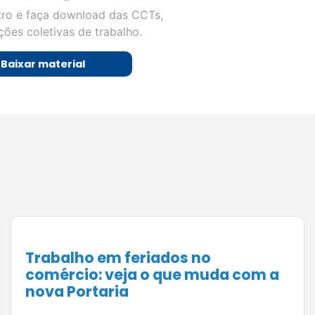
tro e faça download das CCTs,
ões coletivas de trabalho.
Baixar material
O pós-venda que gera novas
vendas: como fidelizar clientes e
aumentar o faturamento no
comércio de Juiz de Fora