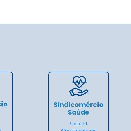
io
Sindicomércio
Saúde
Unimed
s
Atendimento em