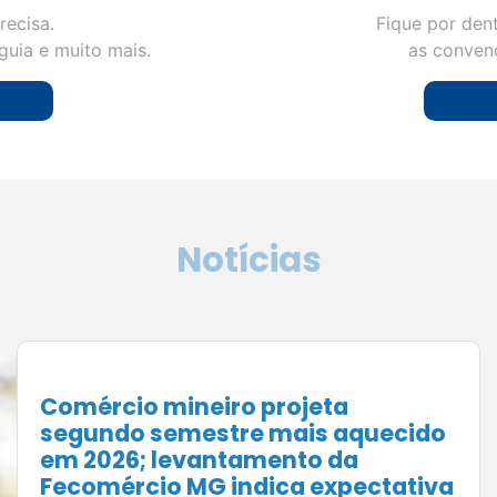
recisa.
Fique por den
guia e muito mais.
as convenç
Notícias
Julho é o momento de planejar:
como preparar sua empresa para
vender mais no segundo semestre
de 2026