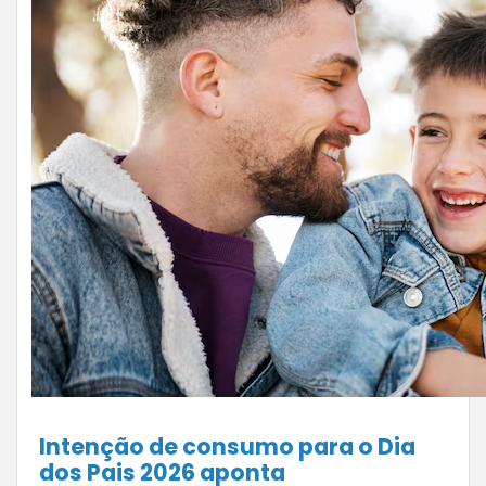
Pesquisa do Núcleo de Pesquisa & Inteligência da
Fecomércio MG aponta expectativa positiva para
as vendas, com destaque para roupas, kits de
presentes e compras concentradas na semana
da data. O Dia dos Pais segue como uma das
principais datas comemorativas para o varejo
brasileiro e deve movimentar significativamente
o comércio em 2026. Pesquisa realizada […]