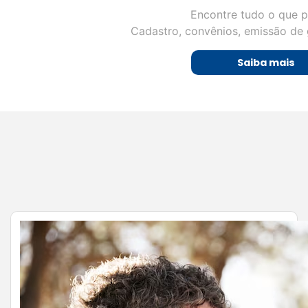
Encontre tudo o que p
Cadastro, convênios, emissão de 
Saiba mais
Expectativa para o Dia dos Pais
2026 anima o comércio mineiro e
abre oportunidades para
empresários de Juiz de Fora