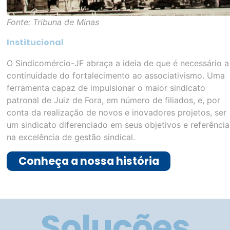
para você
Sindicomércio
Sindicomércio
Soluções
Saúde
SYM Code
Unimed
Accede Seguros
Atendimento em
BDMG
Psicanálise Clínica
Rubens Andrade
PrimaVida Dental
Advogados
AcessaMed+Empresas
Turiya Energia
PLASC Saúde
Renovável
Empresarial
Sindicomércio X
Rede Sáude