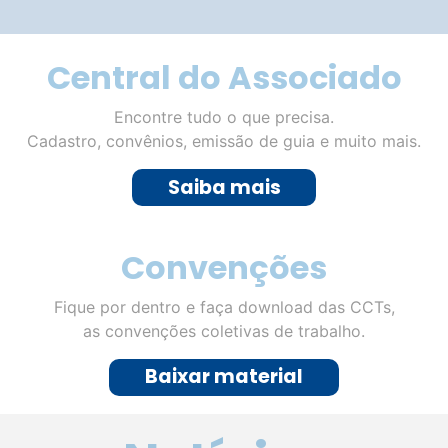
Notícias
Comércio mineiro projeta
segundo semestre mais aquecido
em 2026; levantamento da
Fecomércio MG indica expectativa
positiva para as vendas
Pesquisa do Núcleo de Pesquisa e Inteligência da
Fecomércio MG mostra otimismo entre
empresários para as principais datas
comemorativas do segundo semestre. Em Juiz
de Fora, planejamento e estratégias comerciais
podem ampliar os resultados do varejo. O
segundo semestre concentra algumas das datas
mais importantes para o comércio brasileiro e
deve representar uma oportunidade de […]