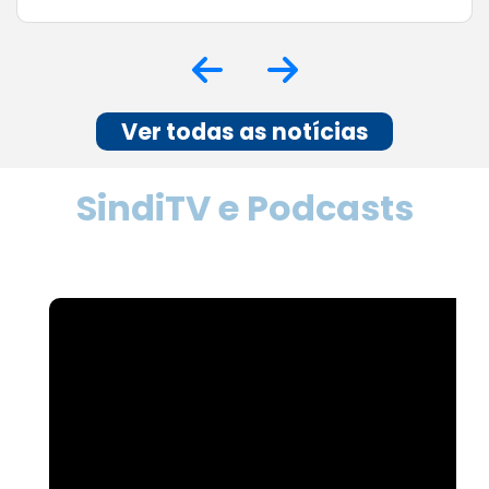
Café com os Contadores em ação! Em mais
um evento de sucesso conseguimos debater
assuntos importantes para o meio, inclusive as
soluções oferecidas como: Certificado Digital,
Financiamento BDMG e o sistema de gestão
SymCode. Nosso agradecimento a todos os
profissionais presentes! 👏👏👏