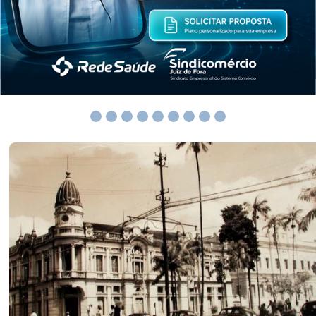
Institucional
O Sindicomércio-JF abraça a ideia de que é necessário a
continuidade do fortalecimento ao associativismo. Uma
ferramenta capaz de impulsionar o maior sindicato
patronal de Juiz de Fora, em número de filiados, e, por
conta da realização de novos e inovadores projetos, ser
um sindicato diferenciado em seus objetivos e referência
na excelência de gestão sindical.
Conheça a nossa história
Soluções