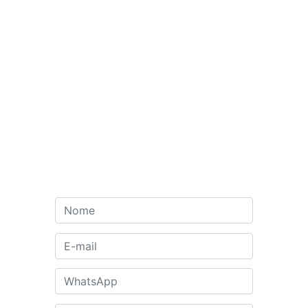
Autorizo o uso dos meus dados
para fins de contato
Enviar
Institucional
Soluções