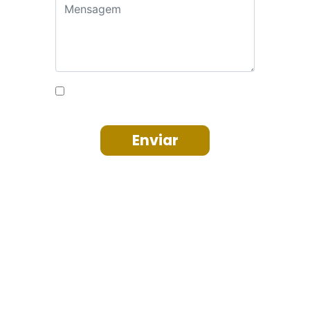
Central do Associado
Convenções Coletivas
Notícias
Horário do comércio
Orientações
SindiTV
Contabilistas
Contato
Cadastrar Contabilista
Portal do Titular