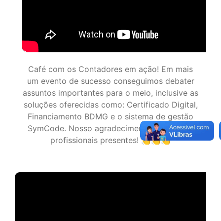
Recapitulando a Semana da Mulher
Ver todos os vídeos
Siga as nossas