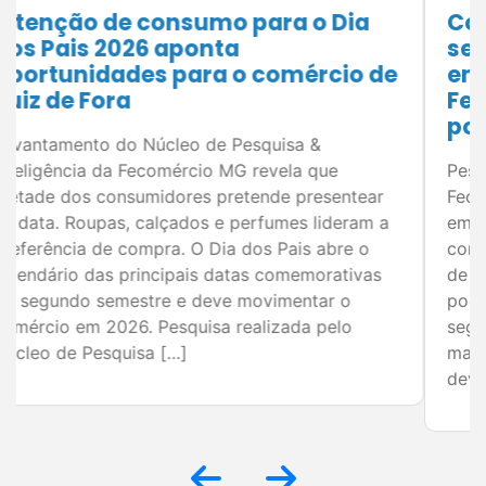
Comércio mineiro projeta
segundo semestre mais aquecido
em 2026; levantamento da
Fecomércio MG indica expectativa
positiva para as vendas
Pesquisa do Núcleo de Pesquisa e Inteligência da
Fecomércio MG mostra otimismo entre
empresários para as principais datas
comemorativas do segundo semestre. Em Juiz
de Fora, planejamento e estratégias comerciais
podem ampliar os resultados do varejo. O
segundo semestre concentra algumas das datas
mais importantes para o comércio brasileiro e
deve representar uma oportunidade de […]