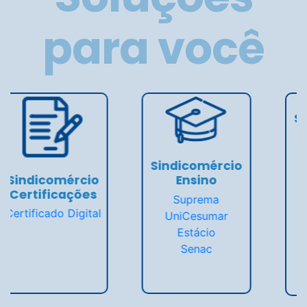
para você
Sindicomércio
Sindicomércio
Soluções
Saúde
SYM Code
Unimed
Accede Seguros
Atendimento em
BDMG
Psicanálise Clínica
Rubens Andrade
PrimaVida Dental
Advogados
AcessaMed+Empresas
Turiya Energia
PLASC Saúde
Renovável
Empresarial
Sindicomércio X
Rede Sáude