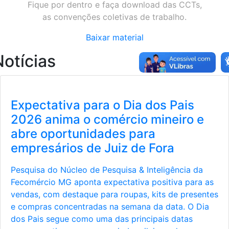
Fique por dentro e faça download das CCTs,
as convenções coletivas de trabalho.
Baixar material
Notícias
is
Julho é o momento de planeja
ro e
como preparar sua empresa 
vender mais no segundo sem
de 2026
ia da
Com datas estratégicas como Dia dos Pais, 
 para as
Friday e Natal no horizonte, planejamento é 
presentes
principal aliado dos empresários do comérc
 O Dia
Juiz de Fora para aumentar as vendas e mel
as
resultados. O segundo semestre concentra 