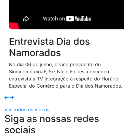
Recapitulando a Sema
da Mulher
e do
As diretoras do SindicomércioJF realizaram, 
oncedeu
os dias 4 e 8 de março, a primeira Semana d
o do Horário
Mulher, com o objetivo de incentivar o
s Namorados.
empreendedorismo feminino, promovendo a
capacitação e o compartilhamento de
experiências entre as empresárias de Juiz de
Ver todos os vídeos
Siga as nossas redes